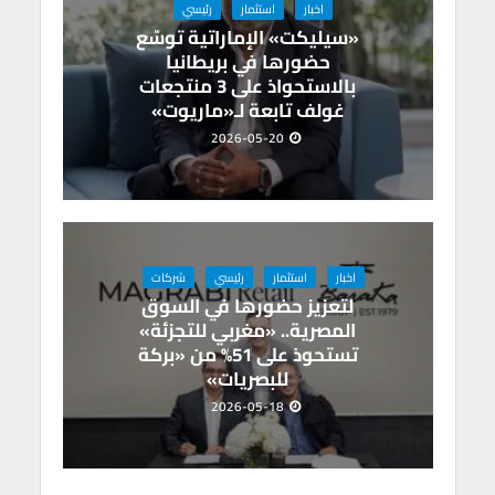
اخبار
استثمار
رئيسي
«سيليكت» الإماراتية توسّع
حضورها في بريطانيا
بالاستحواذ على 3 منتجعات
غولف تابعة لـ«ماريوت»
2026-05-20
اخبار
استثمار
رئيسي
شركات
لتعزيز حضورها في السوق
المصرية.. «مغربي للتجزئة»
تستحوذ على 51% من «بركة
للبصريات»
2026-05-18