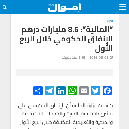
اخبار
“المالية”: 8.6 مليارات درهم
الإنفاق الحكومي خلال الربع
الأول
2016-05-01
2 منذ دقيقة
S
Te
Li
W
E
T
F
h
le
n
h
m
wi
ac
e
tt
ail
at
ke
gr
ar
كشفت وزارة المالية أن الإنفاق الحكومي على
مشروعات البنية التحتية والخدمات الاجتماعية
e
a
dI
s
er
b
والصحية والتعليمية المختلفة خلال الربع الأول
m
n
A
o