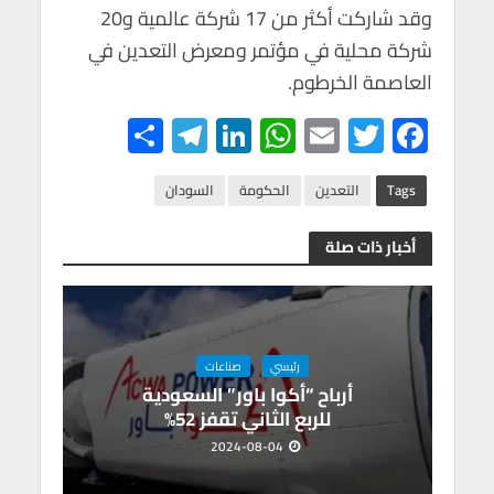
وقد شاركت أكثر من 17 شركة عالمية و20
شركة محلية في مؤتمر ومعرض التعدين في
العاصمة الخرطوم.
S
Te
Li
W
E
T
F
h
le
n
h
m
wi
ac
ar
gr
ke
at
ail
tt
e
Tags
التعدين
الحكومة
السودان
e
a
dI
s
er
b
أخبار ذات صلة
m
n
A
o
p
o
p
k
رئيسي
صناعات
أرباح “أكوا باور” السعودية
للربع الثاني تقفز 52%
2024-08-04