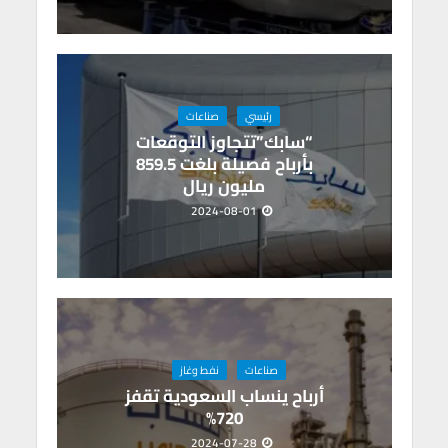
رئيسي
صناعات
“سابك”تتجاوز التوقعات
بأرباح فصيلة بلغت 859.5
مليون ريال
2024-08-01
صناعات
نفط وغاز
أرباح ينساب السعودية تقفز
720%
2024-07-28