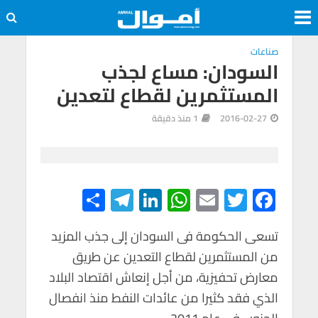
صناعات
السودان: مساع لجذب
المستثمرين لقطاع لتعدين
2016-02-27
1 منذ دقيقة
S
Te
Li
W
E
T
F
h
le
n
h
m
wi
ac
e
tt
ail
at
ke
gr
ar
تسعى الحكومة فى السودان إلى جذب المزيد
من المستثمرين لقطاع التعدين عن طريق
e
a
dI
s
er
b
معارض تحفيزية، من أجل إنعاش اقتصاد البلاد
m
n
A
o
الذي فقد كثيرا من عائدات النفط منذ انفصال
p
o