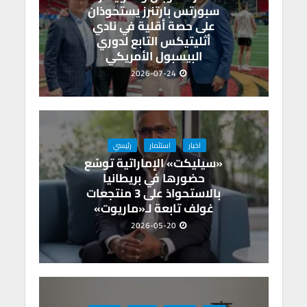
سبورتس بارتنرز يستحوذان
على حصة أقلية في نادي
أثليتيكس التابع لدوري
البيسبول الأمريكي
2026-07-24
اخبار
استثمار
رئيسي
«سيليكت» الإماراتية توسّع
حضورها في بريطانيا
بالاستحواذ على 3 منتجعات
غولف تابعة لـ«ماريوت»
2026-05-20