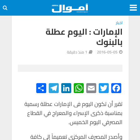
اخبار
الإمارات : اليوم عطلة
بالبنوك
2016-05-05
1 منذ دقيقة
S
Te
Li
W
E
T
F
h
le
n
h
m
wi
ac
e
tt
ail
at
ke
gr
ar
تقرر أن تكون اليوم فى الإمارات عطلة رسمية
بمناسبة ذكرى الإسراء والمعراج في القطاع
e
a
dI
s
er
b
المصرفي اليوم الخميس.
m
n
A
o
p
o
وأصدر المصرف المركزي تعميماً إلى كافة