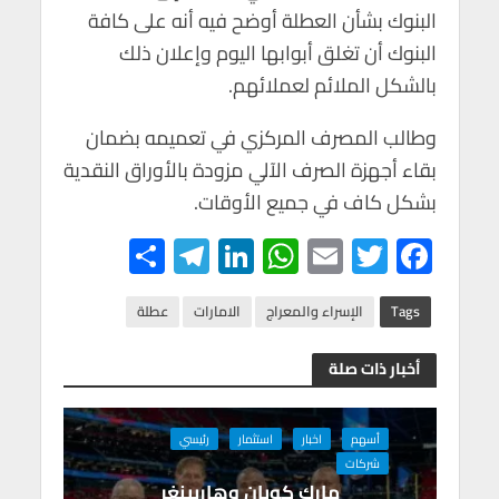
p
k
البنوك بشأن العطلة أوضح فيه أنه على كافة
البنوك أن تغلق أبوابها اليوم وإعلان ذلك
بالشكل الملائم لعملائهم.
وطالب المصرف المركزي في تعميمه بضمان
بقاء أجهزة الصرف الآلي مزودة بالأوراق النقدية
بشكل كاف في جميع الأوقات.
S
Te
Li
W
E
T
F
h
le
n
h
m
wi
ac
ar
gr
ke
at
ail
tt
e
Tags
الإسراء والمعراج
الامارات
عطلة
e
a
dI
s
er
b
أخبار ذات صلة
m
n
A
o
p
o
أسهم
اخبار
استثمار
رئيسي
p
k
شركات
مارك كوبان وهاربينغر