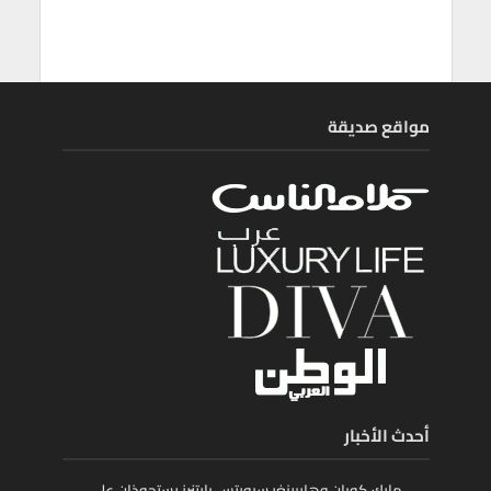
مواقع صديقة
أحدث الأخبار
مارك كوبان وهاربينغر سبورتس بارتنرز يستحوذان على