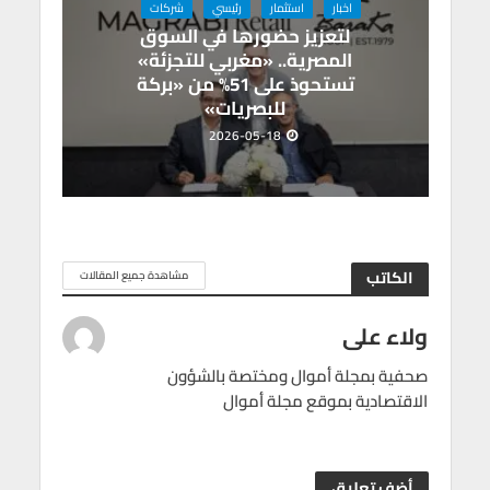
اخبار
استثمار
رئيسي
شركات
لتعزيز حضورها في السوق
المصرية.. «مغربي للتجزئة»
تستحوذ على 51% من «بركة
للبصريات»
2026-05-18
الكاتب
مشاهدة جميع المقالات
ولاء على
صحفية بمجلة أموال ومختصة بالشؤون
الاقتصادية بموقع مجلة أموال
أضف تعليق