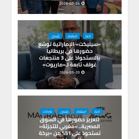
2026-07-24
اخبار
استثمار
رئيسي
«سيليكت» الإماراتية توسّع
حضورها في بريطانيا
بالاستحواذ على 3 منتجعات
غولف تابعة لـ«ماريوت»
2026-05-20
اخبار
استثمار
رئيسي
شركات
لتعزيز حضورها في السوق
المصرية.. «مغربي للتجزئة»
تستحوذ على 51% من «بركة