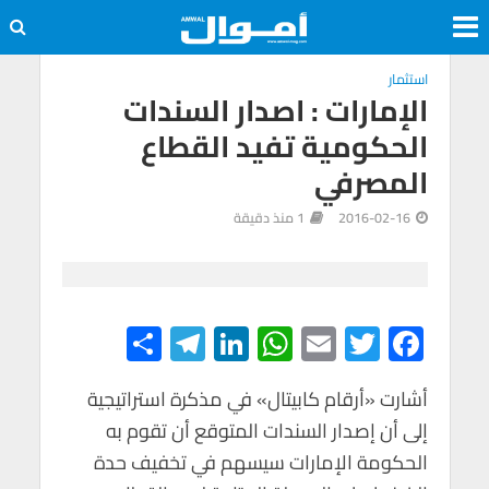
استثمار
الإمارات : اصدار السندات
الحكومية تفيد القطاع
المصرفي
2016-02-16
1 منذ دقيقة
S
Te
Li
W
E
T
F
h
le
n
h
m
wi
ac
e
tt
ail
at
ke
gr
ar
أشارت «أرقام كابيتال» في مذكرة استراتيجية
إلى أن إصدار السندات المتوقع أن تقوم به
e
a
dI
s
er
b
الحكومة الإمارات سيسهم في تخفيف حدة
m
n
A
o