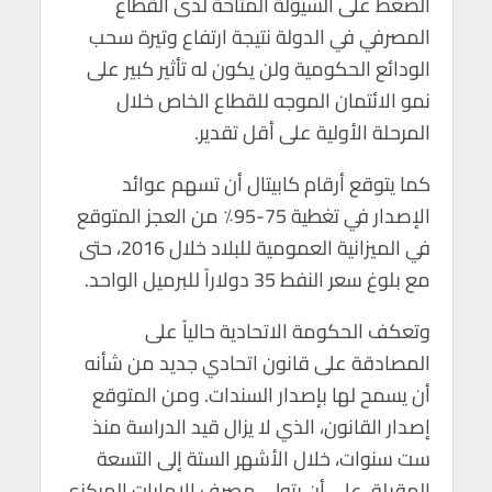
الضغط على السيولة المتاحة لدى القطاع
p
o
المصرفي في الدولة نتيجة ارتفاع وتيرة سحب
p
k
الودائع الحكومية ولن يكون له تأثير كبير على
نمو الائتمان الموجه للقطاع الخاص خلال
المرحلة الأولية على أقل تقدير.
كما يتوقع أرقام كابيتال أن تسهم عوائد
الإصدار في تغطية 75-95٪ من العجز المتوقع
في الميزانية العمومية للبلاد خلال 2016، حتى
مع بلوغ سعر النفط 35 دولاراً للبرميل الواحد.
وتعكف الحكومة الاتحادية حالياً على
المصادقة على قانون اتحادي جديد من شأنه
أن يسمح لها بإصدار السندات. ومن المتوقع
إصدار القانون، الذي لا يزال قيد الدراسة منذ
ست سنوات، خلال الأشهر الستة إلى التسعة
المقبلة، على أن يتولى مصرف الإمارات المركزي