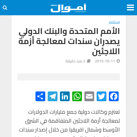
استثمار
الأمم المتحدة والبنك الدولي
يصدران سندات لمعالجة أزمة
اللاجئين
2015-10-11
2 منذ دقيقة
S
Te
Li
W
E
T
F
h
le
n
h
m
wi
ac
e
tt
ail
at
ke
gr
تعتزم وكالات دولية جمع مليارات الدولارات
ar
لمعالجة أزمة اللاجئين المتفاقمة في الشرق
e
a
dI
s
er
b
الأوسط وشمال افريقيا من خلال إصدار سندات
m
n
A
o