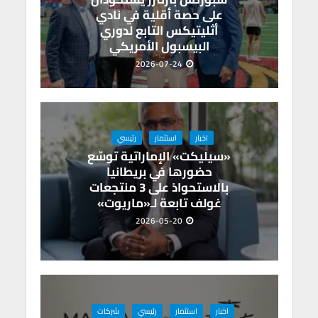
على حصة أقلية في نادي
أثليتيكس التابع لدوري
البيسبول الأمريكي
2026-07-24
اخبار
استثمار
رئيسي
«سيليكت» الإماراتية توسّع
حضورها في بريطانيا
بالاستحواذ على 3 منتجعات
غولف تابعة لـ«ماريوت»
2026-05-20
اخبار
استثمار
رئيسي
شركات