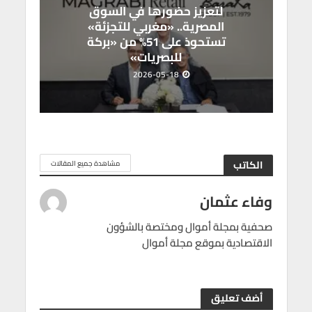
لتعزيز حضورها في السوق
المصرية.. «مغربي للتجزئة»
تستحوذ على 51% من «بركة
للبصريات»
2026-05-18
الكاتب
مشاهدة جميع المقالات
وفاء عثمان
صحفية بمجلة أموال ومختصة بالشؤون
الاقتصادية بموقع مجلة أموال
أضف تعليق