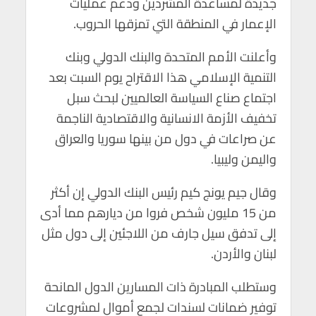
جديدة لمساعدة المشردين ودعم عمليات
p
o
الإعمار في المنطقة التي تمزقها الحروب.
p
k
وأعلنت الأمم المتحدة والبنك الدولي وبنك
التنمية الإسلامي هذا الاقتراح يوم السبت بعد
اجتماع صناع السياسة العالميين لبحث سبل
تخفيف الأزمة الانسانية والاقتصادية الناجمة
عن صراعات في دول من بينها سوريا والعراق
واليمن وليبيا.
وقال جيم يونج كيم رئيس البنك الدولي إن أكثر
من 15 مليون شخص فروا من ديارهم مما أدى
إلى تدفق سيل جارف من اللاجئين إلى دول مثل
لبنان والأردن.
وستطلب المبادرة ذات المسارين الدول المانحة
توفير ضمانات لسندات لجمع أموال لمشروعات