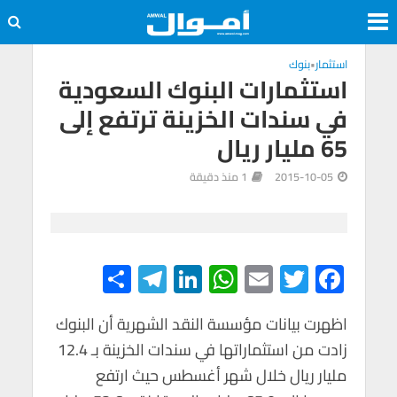
استثمار
•
بنوك
استثمارات البنوك السعودية
في سندات الخزينة ترتفع إلى
65 مليار ريال
2015-10-05
1 منذ دقيقة
S
Te
Li
W
E
T
F
h
le
n
h
m
wi
ac
e
tt
ail
at
ke
gr
ar
اظهرت بيانات مؤسسة النقد الشهرية أن البنوك
زادت من استثماراتها في سندات الخزينة بـ 12.4
e
a
dI
s
er
b
مليار ريال خلال شهر أغسطس حيث ارتفع
m
n
A
o