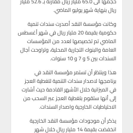
حجمها الى 65.0 مليار ريال مقارنة بـ 52.6 مليار
p
o
ريال بنهاية شهر يوليو الماضي.
p
k
وكانت مؤسسة النقد أصدرت سندات تنمية
حكومية بقيمة 20 مليار ريال في شهر أغسطس
الماضي تم تخصيصها لعدد من المؤسسات
العامة والبنوك التجارية المحلية، وتراوحت آجال
السندات بين 5 و 7 و 10 سنوات.
هذا وينتظر أن تستمر مؤسسة النقد في
برنامجها لاصدار سندات التنمية لتغطية العجز
في الميزانية خلال الأشهر القادمة حيث أشارت
إلى أنها ستقوم بتغطية العجز عبر السحب من
الاحتياطيات الخارجية واصدار السندات.
يذكر أن موجودات مؤسسة النقد الخارجية
انخفضت بقيمة 14 مليار ريال خلال شهر