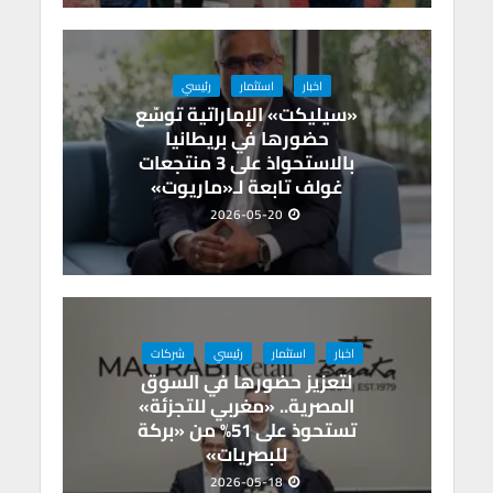
اخبار
استثمار
رئيسي
«سيليكت» الإماراتية توسّع
حضورها في بريطانيا
بالاستحواذ على 3 منتجعات
غولف تابعة لـ«ماريوت»
2026-05-20
اخبار
استثمار
رئيسي
شركات
لتعزيز حضورها في السوق
المصرية.. «مغربي للتجزئة»
تستحوذ على 51% من «بركة
للبصريات»
2026-05-18