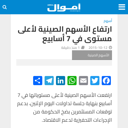
أسهم
ارتفاع الأسهم الصينية لأعلى
مستوى في 7 أسابيع
2015-10-12
1 منذ دقيقة
الأسهم الصينية
S
Te
Li
W
E
T
F
h
le
n
h
m
wi
ac
e
tt
ail
at
ke
gr
ar
ارتفعت الأسهم الصينية لأعلى مستوياتها في 7
أسابيع بنهاية جلسة تداولات اليوم الإثنين، بدعم
e
a
dI
s
er
b
توقعات المستثمرين بضخ الحكومة من
m
n
A
o
الإجراءات التحفيزية لدعم الاقتصاد.
p
o