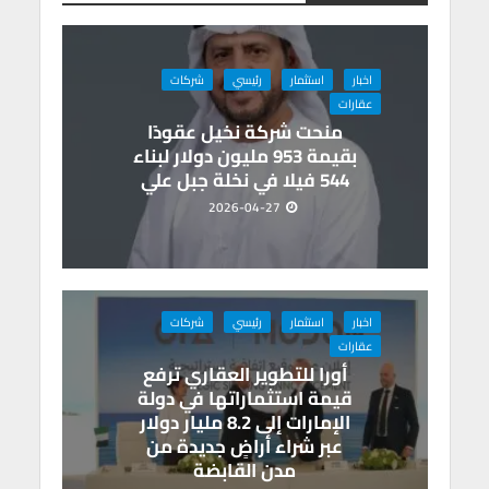
m
n
A
o
p
o
p
k
اخبار
استثمار
رئيسي
شركات
عقارات
منحت شركة نخيل عقودًا
بقيمة 953 مليون دولار لبناء
544 فيلا في نخلة جبل علي
2026-04-27
اخبار
استثمار
رئيسي
شركات
عقارات
أورا للتطوير العقاري ترفع
قيمة استثماراتها في دولة
الإمارات إلى 8.2 مليار دولار
عبر شراء أراضٍ جديدة من
مدن القابضة