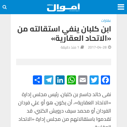
عقارات
ابن كلبان ينفي استقالته من
«الاتحاد العقارية»
2017-04-28
1 منذ دقيقة
S
Te
Li
W
E
T
F
h
le
n
h
m
wi
ac
e
tt
ail
at
ke
gr
ar
نفى خالد جاسم بن كلبان، رئيس مجلس إدارة
«الاتحاد العقارية»، أن يكون، هو أو علي فردان
e
a
dI
s
er
b
الفردان أو محمد سيف درويش الكتبي، قد
m
n
A
o
تقدموا باستقالاتهم من مجلس إدارة «الاتحاد
p
o