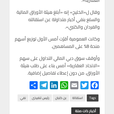
العقارية».
p
k
وقال ل«الخليج» إنه «أبلغ هيئة الأوراق المالية
والسلع بنفي أخبار متداولة عن استقالته
والفردان والكتبي».
وكانت العمومية أقرّت أمس الأول توزيع أسهم
منحة 8% على المساهمين.
وأوقف سوق دبي المالي التداول على سهم
«الاتحاد العقارية» أمس بناء على طلب هيئة
الأوراق، من دون إعطاء تفاصيل إضافية.
S
Te
Li
W
E
T
F
h
le
n
h
m
wi
ac
ar
gr
ke
at
ail
tt
e
Tags
استقالة
بن كلبان
رئيس تنفيذى
نفي
e
a
dI
s
er
b
أخبار ذات صلة