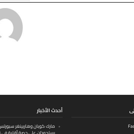
لى
أحدث الأخبار
Fa
مارك كوبان وهاربينغر سبورتس ب
يستحوذان على حصة أقلية في ن