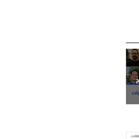
ج
الات