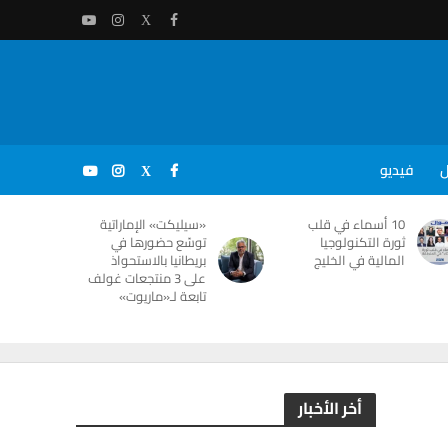
ل
فيديو
10 أسماء في قلب
«سيليكت» الإماراتية
ثورة التكنولوجيا
توسّع حضورها في
المالية في الخليج
بريطانيا بالاستحواذ
على 3 منتجعات غولف
تابعة لـ«ماريوت»
أخر الأخبار