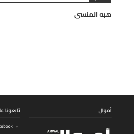
هبه المنسى
أموال
تابعونا ع
cebook