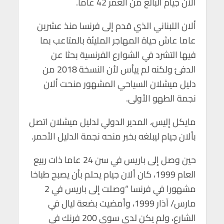
ألان جيام البالغ من العمر 42 عاما.
p
o
p
k
ألان اللبناني الذي قدم إلى فرنسا منذ عشرين
عاما عاش حياة المهاجر المليئة بالمتاعب بما
فيها التشرد في الشوارع الفرنسية بحثا عن
الدفئ ولكنه لم ييأس لأن النسخة 2018 من
دليل ميشلان السياحي المشهور منحت ألان
نجمة الطهو الأولى.
مايكل إليس، المدير الدولي لدليل ميشلان اتصل
بألان جيام ليبلغه بخبر منحه نجمة الدليل الأحمر.
حين وصل إلى باريس في سن 24 عاما ذات ربيع
العام 1999، كان ألان جيام يحلم بأن يصبح طباخا
مشهورا في فرنسا “وصلت إلى باريس في 2
مارس/ آذار 1999، وأمضيت بضعة ليال في
الشارع، ولم يكن لدي سوى 200 فرنك في