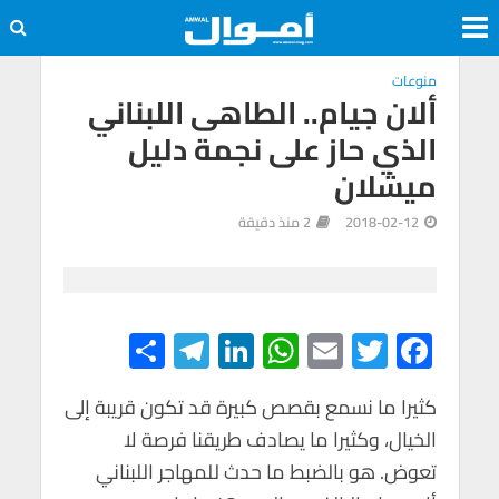
منوعات
ألان جيام.. الطاهى اللبناني
الذي حاز على نجمة دليل
ميشلان
2018-02-12
2 منذ دقيقة
S
Te
Li
W
E
T
F
h
le
n
h
m
wi
ac
e
tt
ail
at
ke
gr
ar
كثيرا ما نسمع بقصص كبيرة قد تكون قريبة إلى
الخيال، وكثيرا ما يصادف طريقنا فرصة لا
e
a
dI
s
er
b
تعوض. هو بالضبط ما حدث للمهاجر اللبناني
m
n
A
o