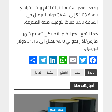
وصعد سعر العقود الآجلة لخام برنت القياسي
بنسبة 1.03% إلى 34.41 دولار للبرميل في
الساعة 8:50 صباحًا بتوقيت مكة المكرمة.
كما ارتفع سعر الخام الأمريكي تسليم شهر
مارس/آذار بحوالي 0.8% ليصل إلى 31.15 دولار
للبرميل.
S
Te
Li
W
E
T
F
h
le
n
h
m
wi
ac
ar
gr
ke
at
ail
tt
e
Tags
أسعار
ارتفاع
النفط
تداول
e
a
dI
s
er
b
أخبار ذات صلة
m
n
A
o
p
o
p
k
أسواق السلع