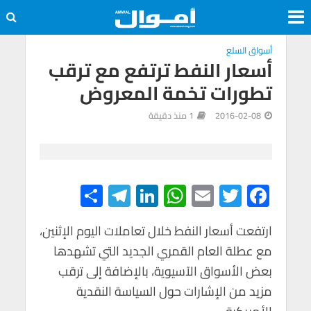
أسواق السلع
أسعار النفط ترتفع مع ترقب
تطورات تخمة المعروض
2016-02-08
1 منذ دقيقة
S
Te
Li
W
E
T
F
h
le
n
h
m
wi
ac
e
tt
ail
at
ke
gr
ar
ارتفعت أسعار النفط خلال تعاملات اليوم الإثنين،
مع عطلة العام القمري الجديد التي تشهدها
e
a
dI
s
er
b
بعض الأسواق الآسيوية، بالإضافة إلى ترقب
m
n
A
o
مزيد من الإشارات حول السياسة النقدية
p
o