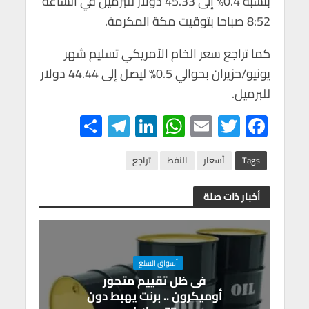
بنسبة 0.4% إلى 45.33 دولار للبرميل في الساعة
8:52 صباحا بتوقيت مكة المكرمة.
كما تراجع سعر الخام الأمريكي تسليم شهر
يونيو/حزيران بحوالي 0.5% ليصل إلى 44.44 دولار
للبرميل.
S
Te
Li
W
E
T
F
h
le
n
h
m
wi
ac
ar
gr
ke
at
ail
tt
e
Tags
أسعار
النفط
تراجع
e
a
dI
s
er
b
أخبار ذات صلة
m
n
A
o
p
o
p
k
أسواق السلع
فى ظل تقييم متحور
أوميكرون .. برنت يهبط دون