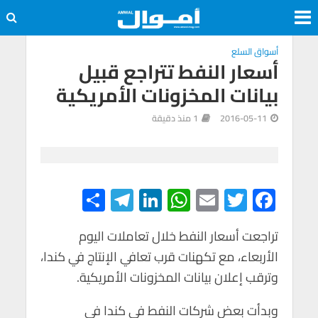
أسواق السلع
أسعار النفط تتراجع قبيل
بيانات المخزونات الأمريكية
2016-05-11
1 منذ دقيقة
S
Te
Li
W
E
T
F
h
le
n
h
m
wi
ac
e
tt
ail
at
ke
gr
تراجعت أسعار النفط خلال تعاملات اليوم
ar
الأربعاء، مع تكهنات قرب تعافي الإنتاج في كندا،
e
a
dI
s
er
b
وترقب إعلان بيانات المخزونات الأمريكية.
m
n
A
o
p
o
وبدأت بعض شركات النفط في كندا في