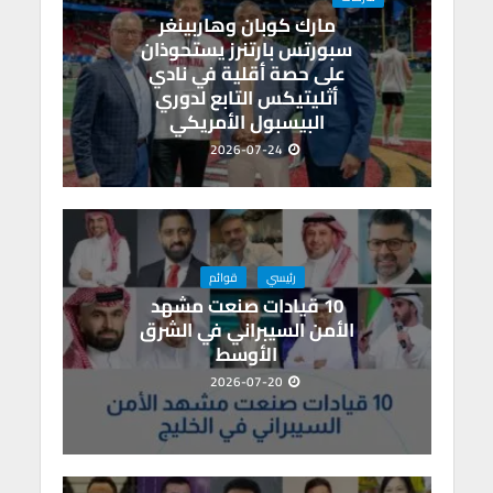
p
o
مارك كوبان وهاربينغر
p
k
سبورتس بارتنرز يستحوذان
على حصة أقلية في نادي
أثليتيكس التابع لدوري
البيسبول الأمريكي
2026-07-24
رئيسي
قوائم
10 قيادات صنعت مشهد
الأمن السيبراني في الشرق
الأوسط
2026-07-20