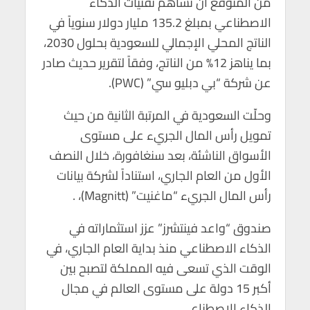
من المتوقع أن تساهم تقنيات الذكاء
الاصطناعي بمبلغ 135.2 مليار دولار سنوياً في
الناتج المحلي الإجمالي للسعودية بحلول 2030،
بما يناهز 12% من الناتج، وفقاً لتقرير حديث صادر
عن شركة “بي دبليو سي” (PWC).
وحلّت السعودية في المرتبة الثانية من حيث
تمويل رأس المال الجريء على مستوى
الأسواق الناشئة، بعد سنغافورة، خلال النصف
الأول من العام الجاري، استناداً لشركة بيانات
رأس المال الجريء “ماغنيت” (Magnitt)، .
صندوق “واعد فينتشرز” عزز استثماراته في
الذكاء الاصطناعي منذ بداية العام الجاري، في
الوقت الذي تسعى فيه المملكة لتصبح بين
أكبر 15 دولة على مستوى العالم في مجال
الذكاء الاصطناعي.