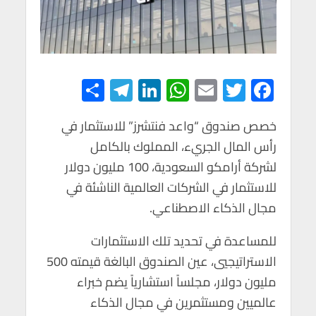
S
Te
Li
W
E
T
F
h
le
n
h
m
wi
ac
e
tt
ail
at
ke
gr
ar
خصص صندوق “واعد فنتشرز” للاستثمار في
رأس المال الجريء، المملوك بالكامل
e
a
dI
s
er
b
لشركة أرامكو السعودية، 100 مليون دولار
m
n
A
o
للاستثمار في الشركات العالمية الناشئة في
p
o
مجال الذكاء الاصطناعي.
p
k
للمساعدة في تحديد تلك الاستثمارات
الاستراتيجيي، عين الصندوق البالغة قيمته 500
مليون دولار، مجلساً استشارياً يضم خبراء
عالميين ومستثمرين في مجال الذكاء