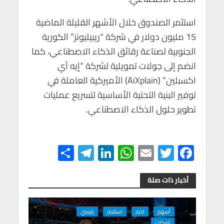
استثمر الصندوق خلال الأشهر القليلة الماضية
15 مليون دولار في شركة “ريبيليونز” الكورية
الجنوبية لصناعة رقائق الذكاء الاصطناعي، كما
انضم إلى جولات تمويلية لشركة “إيه آي
اكسبلين” (AiXplain) الأميركية العاملة في
توفير البنية التحتية الأساسية لتسريع عمليات
تطوير حلول الذكاء الاصطناعي.
S
Te
Li
W
E
T
F
h
le
n
h
m
wi
ac
ar
gr
ke
at
ail
tt
e
أخبار ذات صلة
e
a
dI
s
er
b
m
n
A
o
أسهم
اخبار
استثمار
رئيسي
شركات