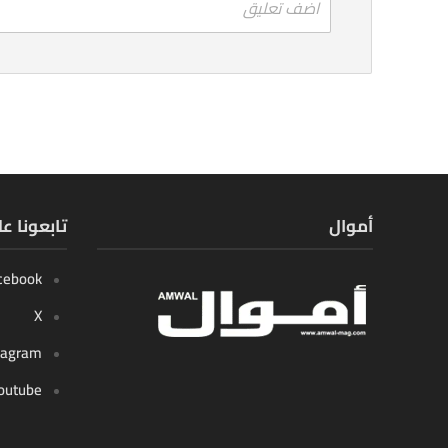
اضف تعليق
أموال
تابعونا ع
cebook
X
tagram
outube