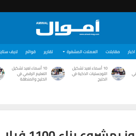
اخبار
مقابلات
العملات المشفرة
تقارير
قوائم
لايف ستاي
10 أسماء تعيد تشكيل
10 أسماء تعيد تشكيل
ني
اللوجستيات الذكية في
التعليم الرقمي في
الخليج
الخليج والمنطقة
“أرابتك للإنشاءات” تفوز بمشروع بناء 1100 فيلا