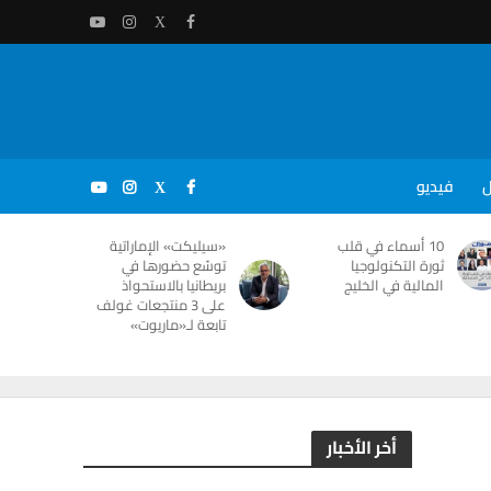
ل
فيديو
10 أسماء في قلب
«سيليكت» الإماراتية
ثورة التكنولوجيا
توسّع حضورها في
المالية في الخليج
بريطانيا بالاستحواذ
على 3 منتجعات غولف
تابعة لـ«ماريوت»
أخر الأخبار