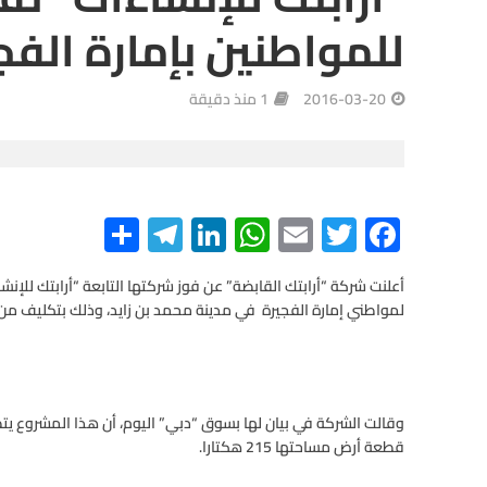
للمواطنين بإمارة الفج
2016-03-20
1 منذ دقيقة
S
Te
Li
W
E
T
F
h
le
n
h
m
wi
ac
ar
gr
ke
at
ail
tt
e
لمواطني إمارة الفجيرة في مدينة محمد بن زايد، وذلك بتكليف من 
e
a
dI
s
er
b
m
n
A
o
p
o
p
k
قطعة أرض مساحتها 215 هكتارا.