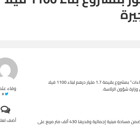
يرة
أعلنت شركة “أرابتك القابضة” عن فوز شركتها التابعة “أرابتك للإنشاءات” بمشروع بقيمة 1.7 مليار درهم لبناء 1100 فيلا
وفاء عثم
وزارة شؤون الرئاسة.
#
أضف تعل
وقالت الشركة في بيان لها بسوق “دبي” اليوم، أن هذا المشروع يتضمن مساحة مبنية إجمالية وقدرها 430 ألف متر مربع على