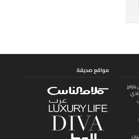
مواقع صديقة
ارتنرز
ادي
ل
يات