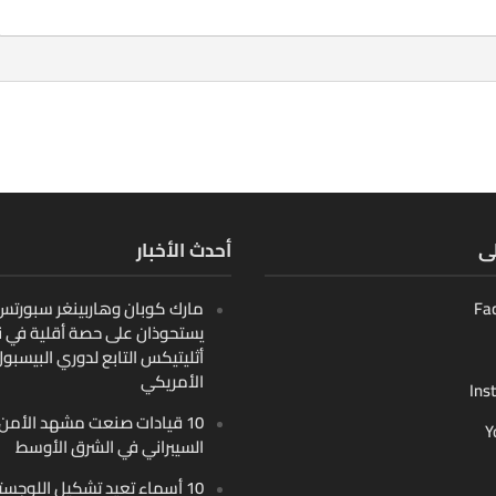
لى
أحدث الأخبار
Fa
مارك كوبان وهاربينغر سبورتس ب
يستحوذان على حصة أقلية في ن
أثليتيكس التابع لدوري البيسبو
الأمريكي
Ins
10 قيادات صنعت مشهد الأمن
Y
السيبراني في الشرق الأوسط
10 أسماء تعيد تشكيل اللوجست