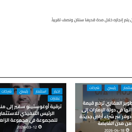
 يتم إنجازه خلال مدة قدرها سنتان ونصف تقريباً.
تثمار
رئيسي
شركات
اخبار
استثمار
رئيسي
شركات
عقارات
تطوير العقاري ترفع قيمة
ترقية أوغوستينو سفير إلى م
تها في دولة الإمارات إلى
الرئيس التنفيذي للاستثمار
ار دولار عبر شراء أراضٍ جديدة
للمجموعة في مجموعة الزاه
من مدن القابضة
2026-03-12
2026-04-18