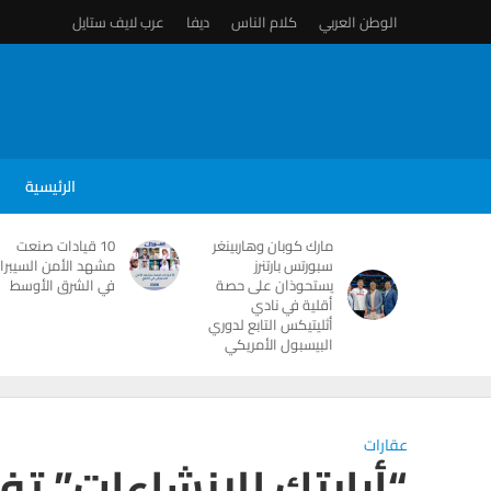
الوطن العربي
كلام الناس
ديفا
عرب لايف ستايل
الرئيسية
مارك كوبان وهاربينغر
10 قيادات صنعت
سبورتس بارتنرز
مشهد الأمن السيبرا
يستحوذان على حصة
في الشرق الأوسط
أقلية في نادي
أثليتيكس التابع لدوري
البيسبول الأمريكي
عقارات